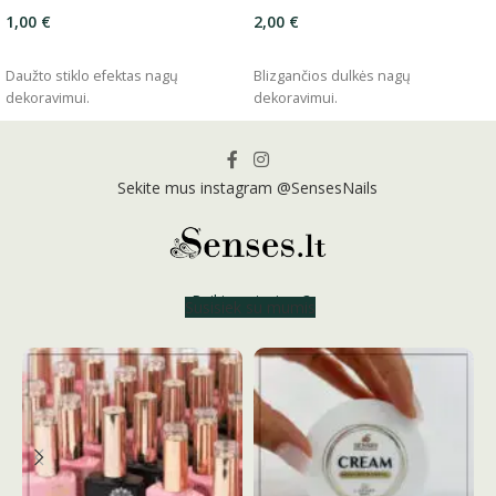
1,00
€
2,00
€
ĮSIDĖTI
ĮSIDĖTI
Daužto stiklo efektas nagų
Blizgančios dulkės nagų
dekoravimui.
dekoravimui.
Sekite mus instagram @SensesNails
Reikia patarimo?
Susisiek su mumis