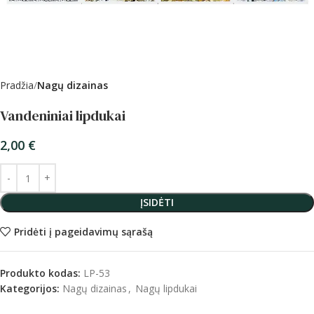
Pradžia
Nagų dizainas
Vandeniniai lipdukai
2,00
€
ĮSIDĖTI
Pridėti į pageidavimų sąrašą
Produkto kodas:
LP-53
Kategorijos:
Nagų dizainas
,
Nagų lipdukai