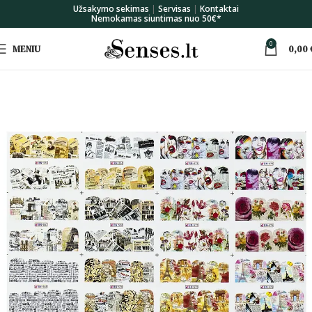
Užsakymo sekimas
|
Servisas
|
Kontaktai
Nemokamas siuntimas nuo 50€*
0
MENIU
0,00