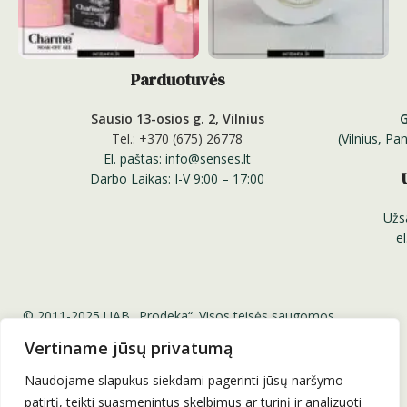
Parduotuvės
Sausio 13-osios g. 2, Vilnius
Tel.: +370 (675) 26778
(Vilnius, P
El. paštas: info@senses.lt
Darbo Laikas: I-V 9:00 – 17:00
Užs
e
© 2011-2025 UAB „Prodeka“. Visos teisės saugomos.
Senses.lt ™ Sensesnails.eu ™ Charme Gel ™ Senses
Vertiname jūsų privatumą
Professional Nail Systems ™
Be UAB „Prodeka“ sutikimo draudžiama kopijuoti ir platinti
Naudojame slapukus siekdami pagerinti jūsų naršymo
svetainėje esančią informaciją.
patirtį, teikti suasmenintus skelbimus ar turinį ir analizuoti