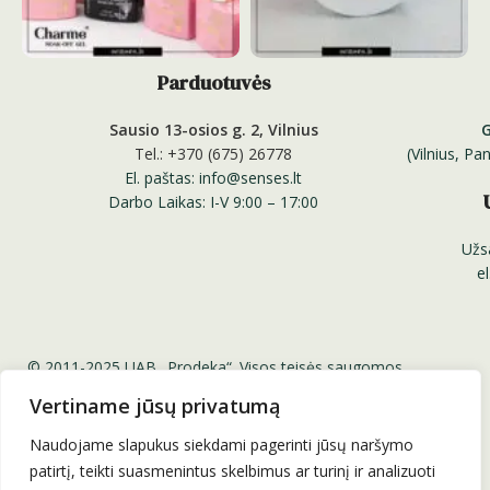
Parduotuvės
Sausio 13-osios g. 2, Vilnius
Tel.: +370 (675) 26778
(Vilnius, P
El. paštas: info@senses.lt
Darbo Laikas: I-V 9:00 – 17:00
Užs
e
© 2011-2025 UAB „Prodeka“. Visos teisės saugomos.
Senses.lt ™ Sensesnails.eu ™ Charme Gel ™ Senses
Vertiname jūsų privatumą
Professional Nail Systems ™
Be UAB „Prodeka“ sutikimo draudžiama kopijuoti ir platinti
Naudojame slapukus siekdami pagerinti jūsų naršymo
svetainėje esančią informaciją.
patirtį, teikti suasmenintus skelbimus ar turinį ir analizuoti