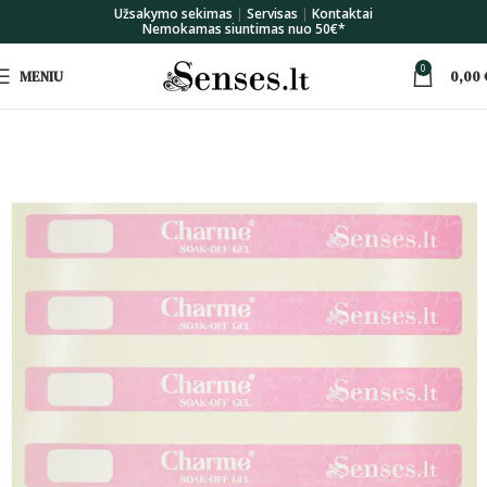
Užsakymo sekimas
|
Servisas
|
Kontaktai
Nemokamas siuntimas nuo 50€*
0
MENIU
0,00