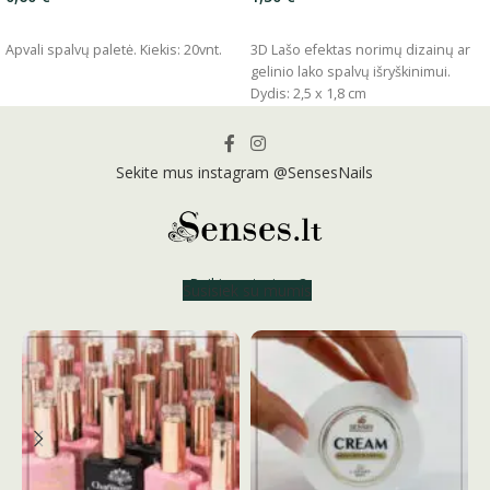
ĮSIDĖTI
ĮSIDĖTI
Apvali spalvų paletė. Kiekis: 20vnt.
3D Lašo efektas norimų dizainų ar
gelinio lako spalvų išryškinimui.
Dydis: 2,5 x 1,8 cm
Sekite mus instagram @SensesNails
Reikia patarimo?
Susisiek su mumis