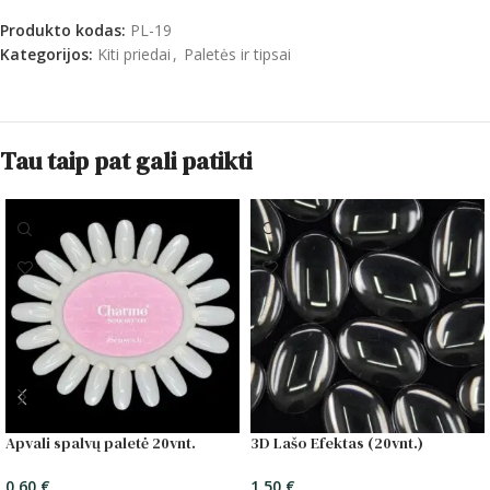
Produkto kodas:
PL-19
Kategorijos:
Kiti priedai
,
Paletės ir tipsai
Tau taip pat gali patikti
Apvali spalvų paletė 20vnt.
3D Lašo Efektas (20vnt.)
0,60
€
1,50
€