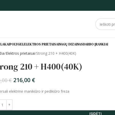
 LAKAI
POLYGEL
ELEKTROS PRIETAISAI
NAGŲ DIZAINAS
DARBO ĮRANKIAI
žia
Elektros prietaisai
Strong 210 + H400(40K)
trong 210 + H400(40K)
216,00
€
0,00
€
ersali elektrinė manikiūro ir pedikiūro freza
ĮSIDĖTI