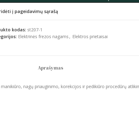
ridėti į pageidavimų sąrašą
dukto kodas:
st207-1
gorijos:
Elektrinės frezos nagams
,
Elektros prietaisai
Aprašymas
 manikiūro, nagų priauginimo, korekcijos ir pedikiūro procedūrų atliki