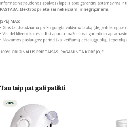
Informacinis(raudonos spalvos) lapelis apie garantinį aptarnavimą ir
PASTABA: Elektros prietaisai nekeičiami ir negrąžinami.
ĮSPĖJIMAS:
• Griežtai draudžiama palikti įjungtą valdymo bloką (deganti lemputė) i
• Visi dėl kliento kaltės atlikti aparato pažeidimai garantinio aptar
• Mokamos paslaugos: periodiškai keičiamų detalių(guolių, šepetėlių) k
100% ORIGINALUS PRIETAISAS. PAGAMINTA
KORĖJOJE
.
Tau taip pat gali patikti
-10%