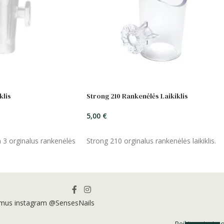
klis
Strong 210 Rankenėlės Laikiklis
5,00
€
ĮSIDĖTI
3 orginalus rankenėlės
Strong 210 orginalus rankenėlės laikiklis.
 mus instagram @SensesNails
Reikia patarim