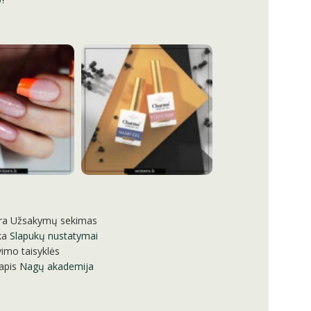
ra
Užsakymų sekimas
ka
Slapukų nustatymai
imo taisyklės
apis
Nagų akademija