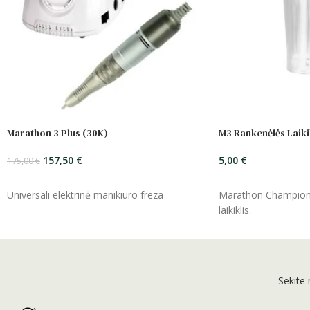
Marathon 3 Plus (30K)
M3 Rankenėlės Laiki
157,50
€
5,00
€
175,00
€
ĮSIDĖTI
ĮSIDĖTI
Universali elektrinė manikiūro freza
Marathon Champion 
laikiklis.
Sekite