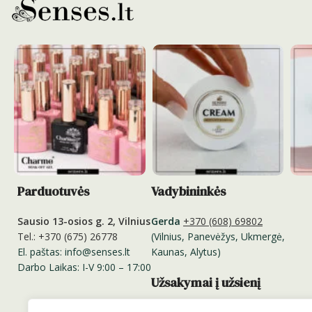
Parduotuvės
Vadybininkės
Sausio 13-osios g. 2, Vilnius
Gerda
+370 (608) 69802
Tel.: +370 (675) 26778
(Vilnius, Panevėžys, Ukmergė,
El. paštas: info@senses.lt
Kaunas, Alytus)
Darbo Laikas: I-V 9:00 – 17:00
Užsakymai į užsienį