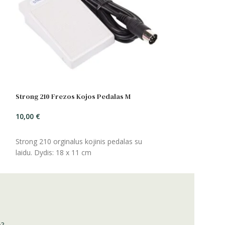
Strong 210 Frezos Kojos Pedalas M
10,00
€
ĮSIDĖTI
Strong 210 orginalus kojinis pedalas su
laidu. Dydis: 18 x 11 cm
o?