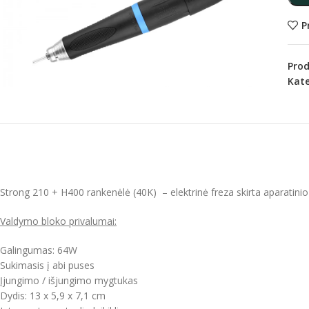
P
Pro
Kate
Strong 210 + H400 rankenėlė (40K) – elektrinė freza skirta aparatinio
Valdymo bloko privalumai:
Galingumas: 64W
Sukimasis į abi puses
Įjungimo / išjungimo mygtukas
Dydis: 13 x 5,9 x 7,1 cm