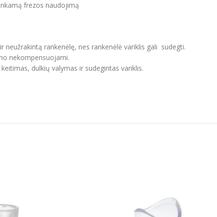
 tinkamą frezos naudojimą
r neužrakintą rankenėlę, nes rankenėlė variklis gali sudegti.
navimo nekompensuojami.
eitimas, dulkių valymas ir sudegintas variklis.