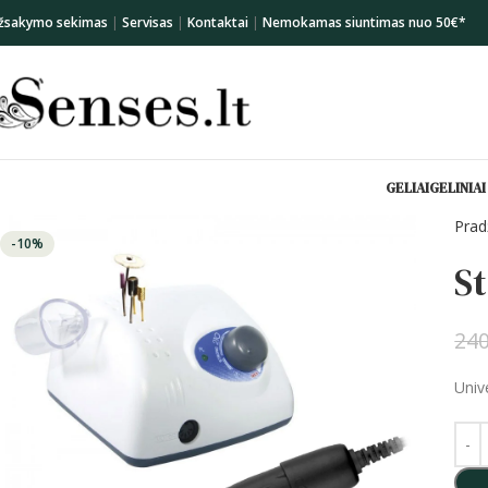
žsakymo sekimas
|
Servisas
|
Kontaktai
|
Nemokamas siuntimas nuo 50€*
GELIAI
GELINIAI
Prad
-10%
S
24
Univ