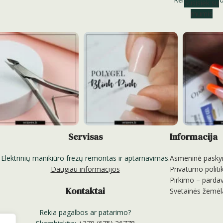
Susisiek su
mumis
Servisas
Informacija
Elektrinių manikiūro frezų remontas ir aptarnavimas.
Asmeninė pasky
Daugiau informacijos
Privatumo politi
Pirkimo – pardav
Kontaktai
Svetainės žemėl
Rekia pagalbos ar patarimo?