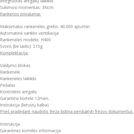
Integruotas antgalių laikiklis
Sukimosi momentas: 3Ncm
Rankenos privalumai:
Maksimalus rankenėlės greitis: 40.000 aps/min
Automatinė variklio ventiliacija
Rankenėlės modelis: H400
Svoris (be laido): 215g
Komplektacija:
Valdymo blokas
Rankenėlė
Rankenėlės laikiklis
Pedalas
Kontrolinis antgalis
Garantinė kortelė 12mėn.
Instrukcija (lietuvių kalba)
Prieš pradedant naudotis freza būtina perskaityti frezos dokumentus:
Instrukcija
Garantinės kortelės informacija