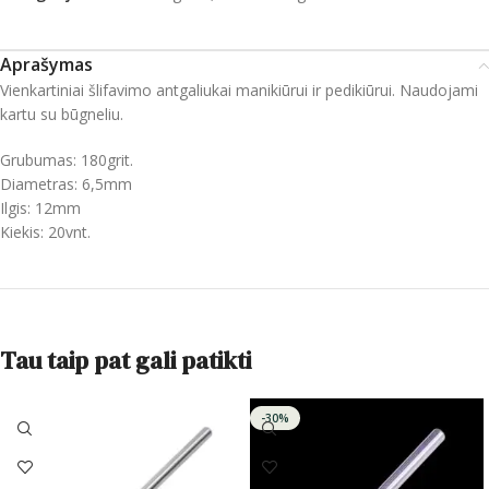
Aprašymas
Vienkartiniai šlifavimo antgaliukai manikiūrui ir pedikiūrui. Naudojami
kartu su būgneliu.
Grubumas: 180grit.
Diametras: 6,5mm
Ilgis: 12mm
Kiekis: 20vnt.
Tau taip pat gali patikti
-30%