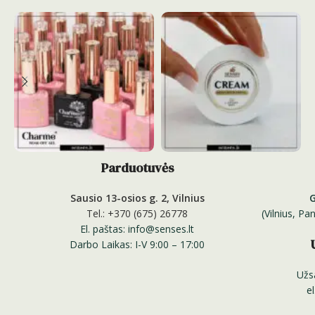
Parduotuvės
Sausio 13-osios g. 2, Vilnius
Tel.: +370 (675) 26778
(Vilnius, P
El. paštas: info@senses.lt
Darbo Laikas: I-V 9:00 – 17:00
Užs
e