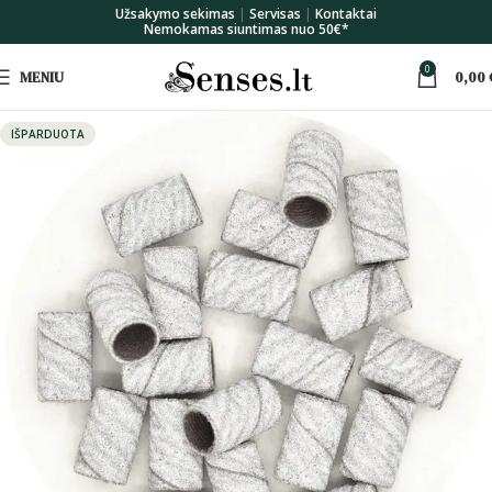
Užsakymo sekimas
|
Servisas
|
Kontaktai
Nemokamas siuntimas nuo 50€*
0
MENIU
0,00
IŠPARDUOTA