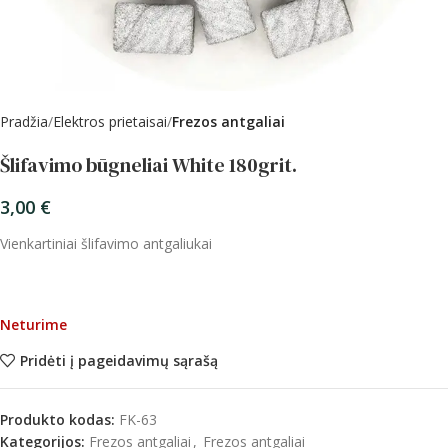
Pradžia
Elektros prietaisai
Frezos antgaliai
Šlifavimo būgneliai White 180grit.
3,00
€
Vienkartiniai šlifavimo antgaliukai
Neturime
Pridėti į pageidavimų sąrašą
Produkto kodas:
FK-63
Kategorijos:
Frezos antgaliai
,
Frezos antgaliai