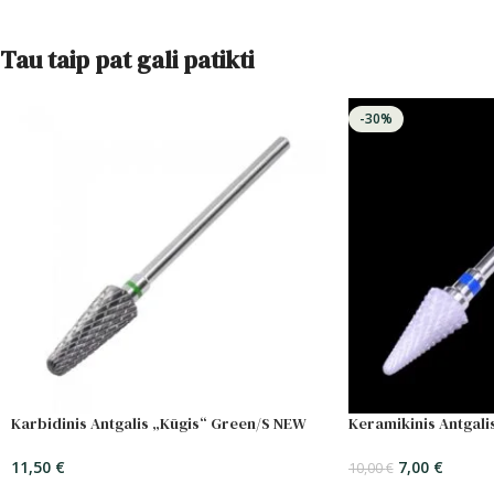
Tau taip pat gali patikti
-30%
Karbidinis Antgalis „Kūgis“ Green/S NEW
Keramikinis Antgali
11,50
€
7,00
€
10,00
€