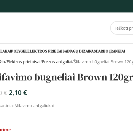
 LAKAI
POLYGEL
ELEKTROS PRIETAISAI
NAGŲ DIZAINAS
DARBO ĮRANKIAI
žia
Elektros prietaisai
Frezos antgaliai
Šlifavimo būgneliai Brown 120gr
ifavimo būgneliai Brown 120gr
2,10
€
00
€
artiniai šlifavimo antgaliukai
urime