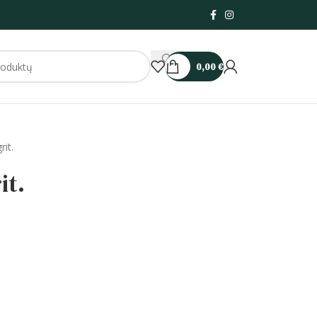
0,00
€
it.
it.