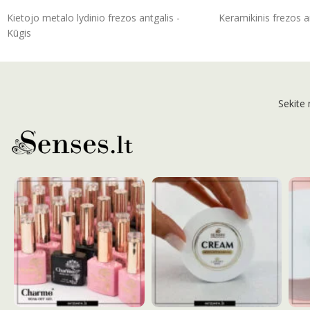
ĮSIDĖTI
ĮSIDĖTI
Kietojo metalo lydinio frezos antgalis -
Keramikinis frezos an
Kūgis
Sekite