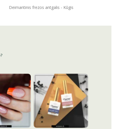
ĮSIDĖTI
Deimantinis frezos antgalis - Kūgis
o?