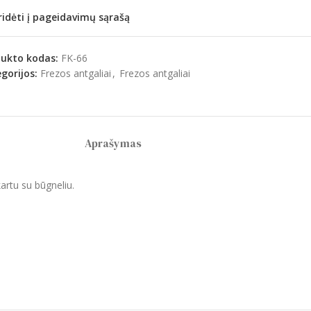
ridėti į pageidavimų sąrašą
dukto kodas:
FK-66
gorijos:
Frezos antgaliai
,
Frezos antgaliai
Aprašymas
kartu su būgneliu.