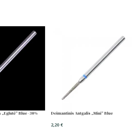
s „Eglutė“ Blue -30%
Deimantinis Antgalis „Mini“ Blue
2,20
€