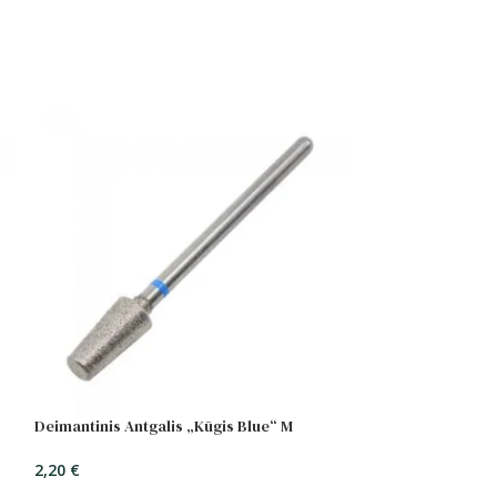
Deimantinis Antgalis „Kūgis Blue“ M
2,20
€