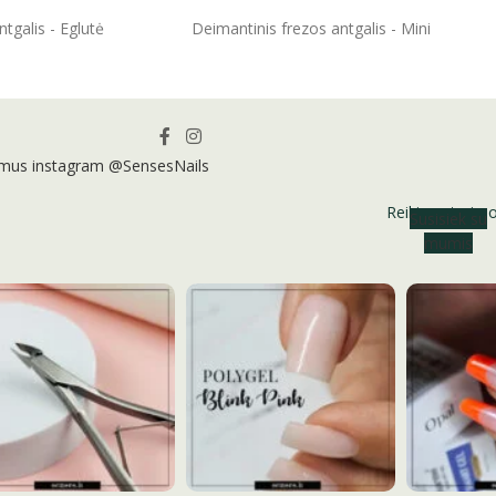
ĮSIDĖTI
tgalis - Eglutė
Deimantinis frezos antgalis - Mini
 mus instagram @SensesNails
Reikia patarim
Susisiek su
mumis