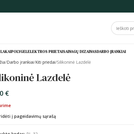
 LAKAI
POLYGEL
ELEKTROS PRIETAISAI
NAGŲ DIZAINAS
DARBO ĮRANKIAI
žia
Darbo įrankiai
Kiti priedai
Silikoninė Lazdelė
likoninė Lazdelė
00
€
urime
ridėti į pageidavimų sąrašą
dukto kodas:
PL-32