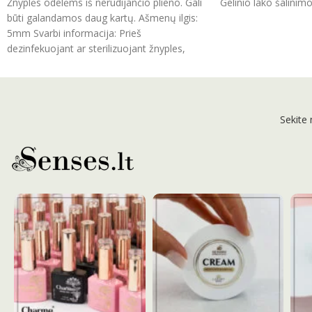
Žnyplės odelėms iš nerūdijančio plieno. Gali
Gelinio lako šalinimo
būti galandamos daug kartų. Ašmenų ilgis:
5mm Svarbi informacija: Prieš
dezinfekuojant ar sterilizuojant žnyples,
Sekite