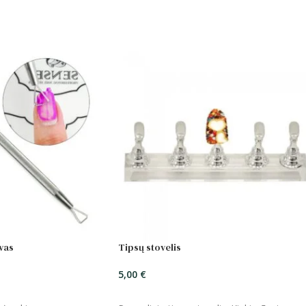
vas
Tipsų stovelis
5,00
€
ĮSIDĖTI