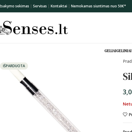
žsakymo sekimas
|
Servisas
|
Kontaktai
|
Nemokamas siuntimas nuo 50€*
GELIAI
GELINIAI
Prad
IŠPARDUOTA
Si
3,
Net
P
Pro