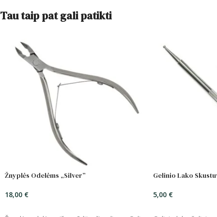
Tau taip pat gali patikti
Žnyplės Odelėms „Silver”
Gelinio Lako Skustu
18,00
€
5,00
€
ĮSIDĖTI
ĮSIDĖTI