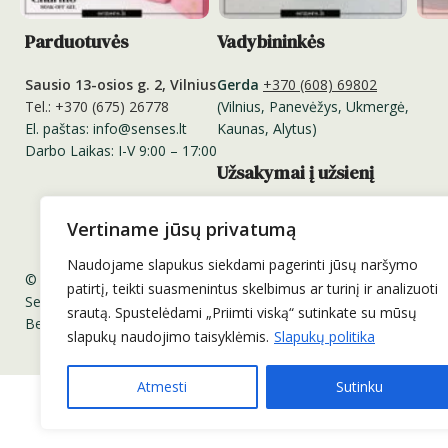
Parduotuvės
Vadybininkės
Sausio 13-osios g. 2, Vilnius
Gerda
+370 (608) 69802
Tel.: +370 (675) 26778
(Vilnius, Panevėžys, Ukmergė,
El. paštas: info@senses.lt
Kaunas, Alytus)
Darbo Laikas: I-V 9:00 – 17:00
Užsakymai į užsienį
Užsakymus į užsienį priimame
Vertiname jūsų privatumą
el. paštu:
info@senses.lt
Naudojame slapukus siekdami pagerinti jūsų naršymo
© 2011-2025 UAB „Prodeka“. Visos teisės saugomos.
patirtį, teikti suasmenintus skelbimus ar turinį ir analizuoti
Senses.lt ™ Sensesnails.eu ™ Charme Gel ™ Senses Professional 
srautą. Spustelėdami „Priimti viską“ sutinkate su mūsų
Be UAB „Prodeka“ sutikimo draudžiama kopijuoti ir platinti svetai
slapukų naudojimo taisyklėmis.
Slapukų politika
Atmesti
Sutinku