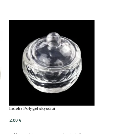
Indelis Polygel skysčiui
2,00
€
ĮSIDĖTI