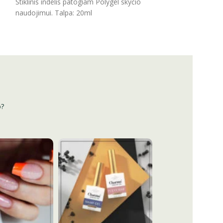
Stiklinis indelis patogiam Polygel skyčio
naudojimui. Talpa: 20ml
o?