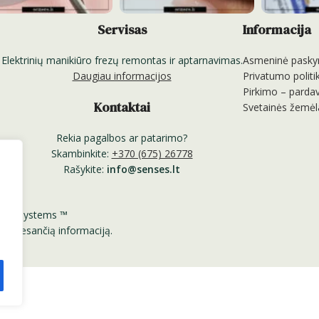
Servisas
Informacija
Elektrinių manikiūro frezų remontas ir aptarnavimas.
Asmeninė pasky
Daugiau informacijos
Privatumo politi
Pirkimo – pardav
Kontaktai
Svetainės žemėl
Rekia pagalbos ar patarimo?
Skambinkite:
+370 (675) 26778
Rašykite:
info@senses.lt
Nail Systems ™
nėje esančią informaciją.