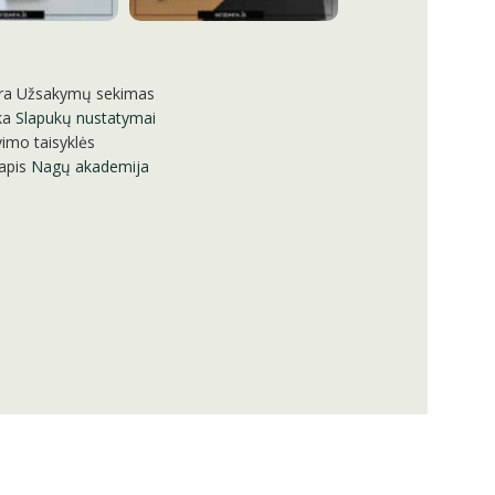
ra
Užsakymų sekimas
ka
Slapukų nustatymai
imo taisyklės
apis
Nagų akademija