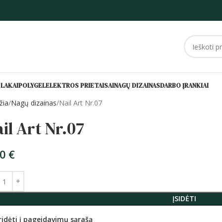
 LAKAI
POLYGEL
ELEKTROS PRIETAISAI
NAGŲ DIZAINAS
DARBO ĮRANKIAI
žia
Nagų dizainas
Nail Art Nr.07
il Art Nr.07
90
€
ĮSIDĖTI
ridėti į pageidavimų sąrašą