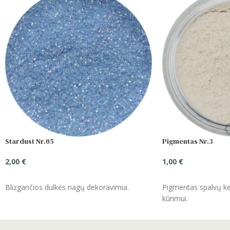
Stardust Nr.05
Pigmentas Nr.3
2,00
€
1,00
€
ĮSIDĖTI
ĮSIDĖTI
Blizgančios dulkės nagų dekoravimui.
Pigmentas spalvų kei
kūrimui.