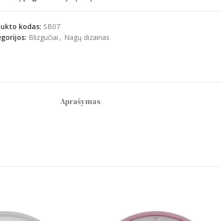
dukto kodas:
SB07
gorijos:
Blizgučiai
,
Nagų dizainas
Aprašymas