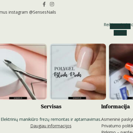
 mus instagram @SensesNails
Reikia patarim
Susisiek su
mumis
Servisas
Informacija
Elektrinių manikiūro frezų remontas ir aptarnavimas.
Asmeninė pasky
Daugiau informacijos
Privatumo politi
Pirkimo – pardav