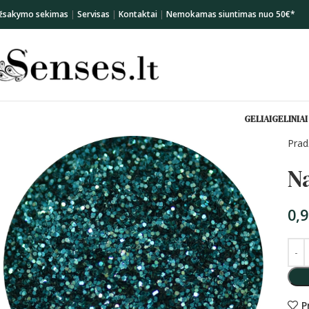
žsakymo sekimas
|
Servisas
|
Kontaktai
|
Nemokamas siuntimas nuo 50€*
GELIAI
GELINIAI
Prad
Na
0,
P