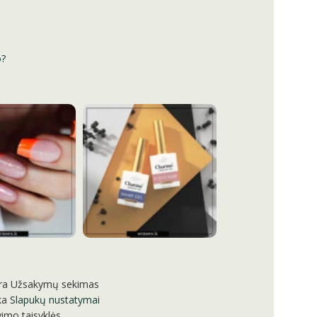
o?
ra
Užsakymų sekimas
ka
Slapukų nustatymai
imo taisyklės