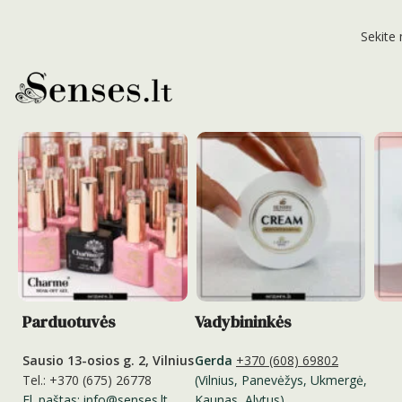
Sekite
Parduotuvės
Vadybininkės
Sausio 13-osios g. 2, Vilnius
Gerda
+370 (608) 69802
Tel.: +370 (675) 26778
(Vilnius, Panevėžys, Ukmergė,
El. paštas: info@senses.lt
Kaunas, Alytus)