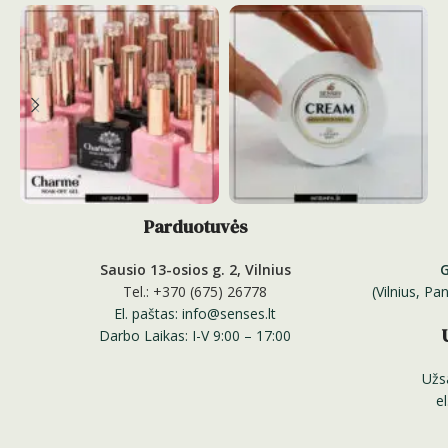
Parduotuvės
Sausio 13-osios g. 2, Vilnius
Tel.: +370 (675) 26778
(Vilnius, P
El. paštas: info@senses.lt
Darbo Laikas: I-V 9:00 – 17:00
Užs
e