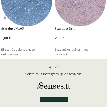
Stardust Nr.05
Stardust Nr.14
2,00
€
2,00
€
ĮSIDĖTI
ĮSIDĖTI
Blizgančios dulkės nagų
Blizgančios dulkės nagų
dekoravimui.
dekoravimui.
Sekite mus instagram @SensesNails
Reikia patarimo?
Susisiek su mumis