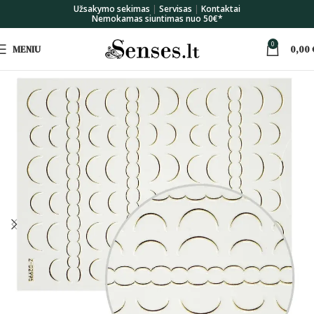
Užsakymo sekimas
|
Servisas
|
Kontaktai
Nemokamas siuntimas nuo 50€*
0
MENIU
0,00