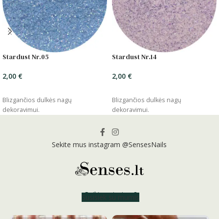
Stardust Nr.05
Stardust Nr.14
2,00
€
2,00
€
ĮSIDĖTI
ĮSIDĖTI
Blizgančios dulkės nagų
Blizgančios dulkės nagų
dekoravimui.
dekoravimui.
Sekite mus instagram @SensesNails
Reikia patarimo?
Susisiek su mumis