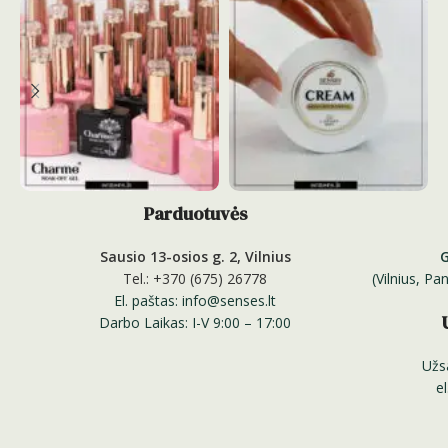
Parduotuvės
Sausio 13-osios g. 2, Vilnius
Tel.: +370 (675) 26778
(Vilnius, P
El. paštas: info@senses.lt
Darbo Laikas: I-V 9:00 – 17:00
Užs
e