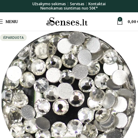
Užsakymo sekimas
|
Servisas
|
Kontaktai
Nemokamas siuntimas nuo 50€*
0
MENIU
0,00
IŠPARDUOTA