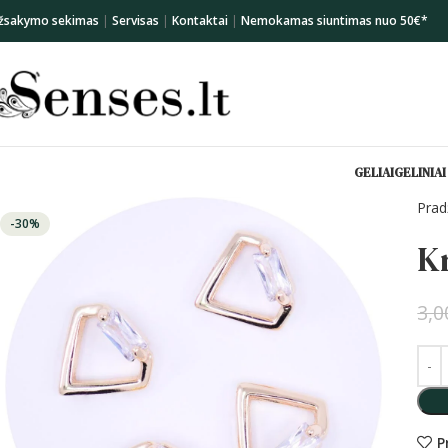
žsakymo sekimas
|
Servisas
|
Kontaktai
|
Nemokamas siuntimas nuo 50€*
GELIAI
GELINIAI
Prad
-30%
Kr
3,
P