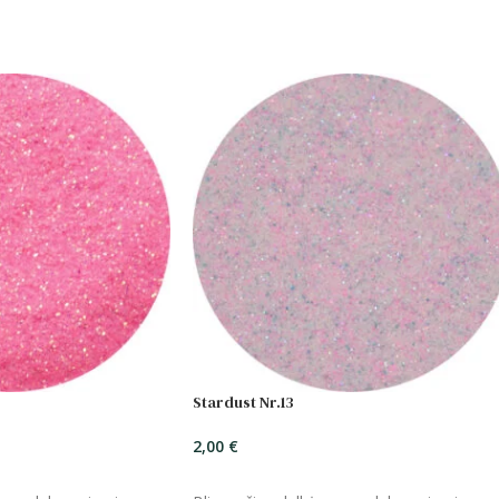
Stardust Nr.13
2,00
€
ĮSIDĖTI