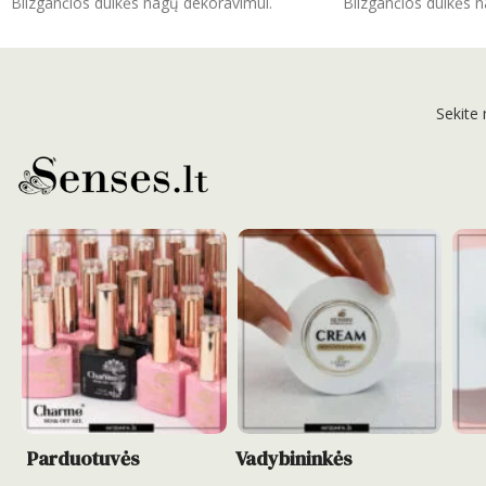
Blizgančios dulkės nagų dekoravimui.
Blizgančios dulkės 
Sekite
Parduotuvės
Vadybininkės