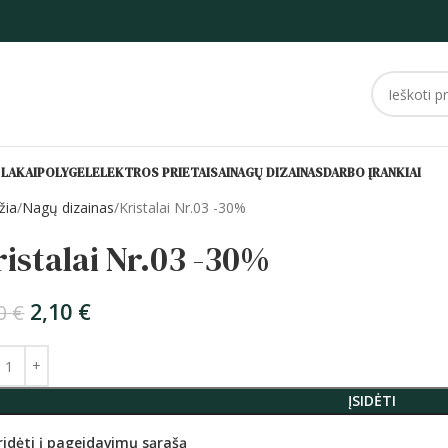
 LAKAI
POLYGEL
ELEKTROS PRIETAISAI
NAGŲ DIZAINAS
DARBO ĮRANKIAI
žia
Nagų dizainas
Kristalai Nr.03 -30%
istalai Nr.03 -30%
2,10
€
00
€
ĮSIDĖTI
ridėti į pageidavimų sąrašą