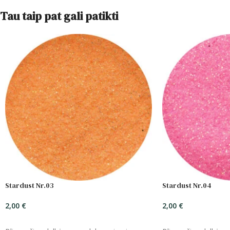
Tau taip pat gali patikti
Stardust Nr.03
Stardust Nr.04
2,00
€
2,00
€
ĮSIDĖTI
ĮSIDĖTI