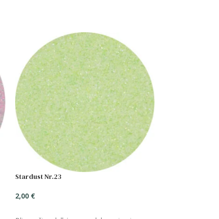
Stardust Nr.23
2,00
€
ĮSIDĖTI