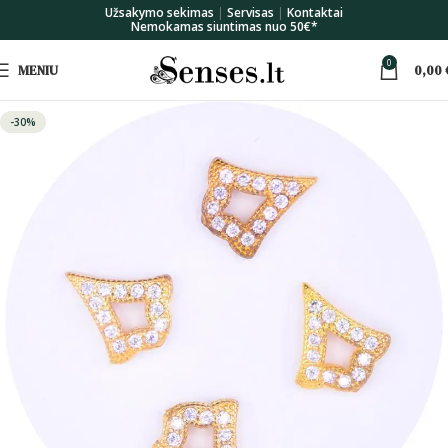
Užsakymo sekimas
|
Servisas
|
Kontaktai
Nemokamas siuntimas nuo 50€*
0
MENIU
0,00
-30%