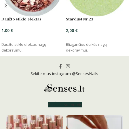
Daužto stiklo efektas
Stardust Nr.23
1,00
€
2,00
€
ĮSIDĖTI
ĮSIDĖTI
Daužto stiklo efektas nagų
Blizgančios dulkės nagų
dekoravimui.
dekoravimui.
Sekite mus instagram @SensesNails
Reikia patarimo?
Susisiek su mumis