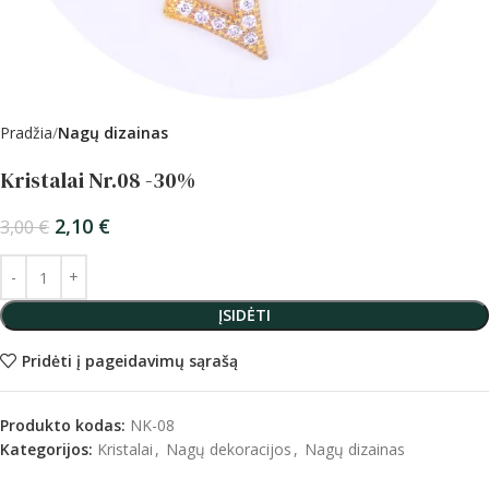
Pradžia
Nagų dizainas
Kristalai Nr.08 -30%
2,10
€
3,00
€
ĮSIDĖTI
Pridėti į pageidavimų sąrašą
Produkto kodas:
NK-08
Kategorijos:
Kristalai
,
Nagų dekoracijos
,
Nagų dizainas