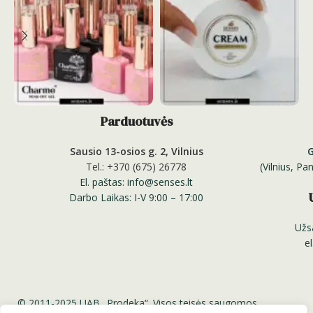
Parduotuvės
Sausio 13-osios g. 2, Vilnius
Tel.: +370 (675) 26778
(Vilnius, P
El. paštas: info@senses.lt
Darbo Laikas: I-V 9:00 – 17:00
Užs
e
© 2011-2025 UAB „Prodeka“. Visos teisės saugomos.