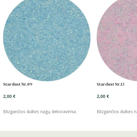
Stardust Nr.09
Stardust Nr.13
2,00
€
2,00
€
ĮSIDĖTI
ĮSIDĖTI
Blizgančios dulkės nagų dekoravimui.
Blizgančios dulkės 