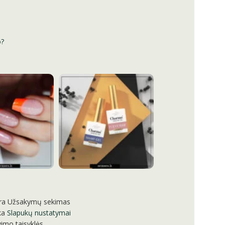
o?
ra
Užsakymų sekimas
ka
Slapukų nustatymai
imo taisyklės