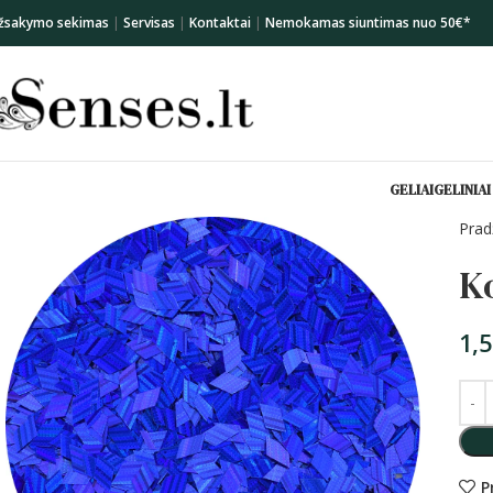
žsakymo sekimas
|
Servisas
|
Kontaktai
|
Nemokamas siuntimas nuo 50€*
GELIAI
GELINIAI
Prad
Ko
1,
P