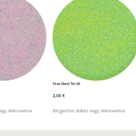
Stardust Nr.18
2,00
€
ĮSIDĖTI
nagų dekoravimui.
Blizgančios dulkės nagų dekoravimui.