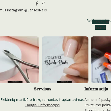
 mus instagram @SensesNails
Reikia patarim
Susisiek su
mumis
Servisas
Informacija
Elektrinių manikiūro frezų remontas ir aptarnavimas.
Asmeninė pasky
Daugiau informacijos
Privatumo politi
Pirkimo – pardav