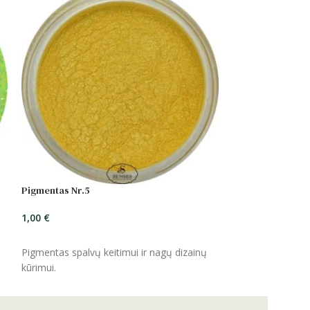
Pigmentas Nr.5
1,00
€
ĮSIDĖTI
Pigmentas spalvų keitimui ir nagų dizainų
kūrimui.