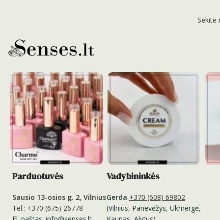
Sekite
Parduotuvės
Vadybininkės
Sausio 13-osios g. 2, Vilnius
Gerda
+370 (608) 69802
Tel.: +370 (675) 26778
(Vilnius, Panevėžys, Ukmergė,
El. paštas: info@senses.lt
Kaunas, Alytus)