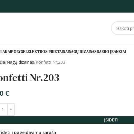
 LAKAI
POLYGEL
ELEKTROS PRIETAISAI
NAGŲ DIZAINAS
DARBO ĮRANKIAI
žia
Nagų dizainas
Konfetti Nr.203
nfetti Nr.203
50
€
ĮSIDĖTI
ridėti į pageidavimų sąrašą