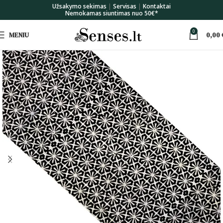
Užsakymo sekimas
|
Servisas
|
Kontaktai
Nemokamas siuntimas nuo 50€*
0
MENIU
0,00