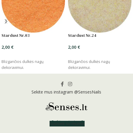
Stardust Nr.03
Stardust Nr.24
2,00
€
2,00
€
ĮSIDĖTI
ĮSIDĖTI
Blizgančios dulkės nagų
Blizgančios dulkės nagų
dekoravimui.
dekoravimui.
Sekite mus instagram @SensesNails
Reikia patarimo?
Susisiek su mumis