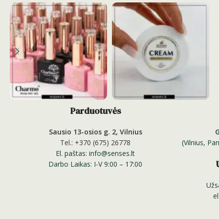
Parduotuvės
Sausio 13-osios g. 2, Vilnius
Tel.: +370 (675) 26778
(Vilnius, P
El. paštas: info@senses.lt
Darbo Laikas: I-V 9:00 – 17:00
Užs
e