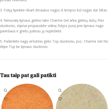
3. Foliją lipinkite iškart ištraukus nagus iš lempos kol nagas dar šiltas.
4. Nenuvalę lipnaus gelinio lako Charme Gel arba gelinių dažų Flex
sluoksnio, stipriai prispauskite vidinę folijos pusę prie lipnaus nago
paviršiaus ir greitu judesiu ją nuplėškite.
5. Padenkite nagą viršutiniu gelio Top sluoksniu, pvz.: Charme Gel No
Wipe Top be lipnaus sluoksnio
Tau taip pat gali patikti