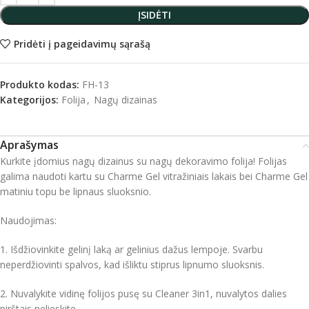
ĮSIDĖTI
Pridėti į pageidavimų sąrašą
Produkto kodas:
FH-13
Kategorijos:
Folija
,
Nagų dizainas
Aprašymas
Kurkite įdomius nagų dizainus su nagų dekoravimo folija! Folijas
galima naudoti kartu su Charme Gel vitražiniais lakais bei Charme Gel
matiniu topu be lipnaus sluoksnio.
Naudojimas:
1. Išdžiovinkite gelinį laką ar gelinius dažus lempoje. Svarbu
neperdžiovinti spalvos, kad išliktu stiprus lipnumo sluoksnis.
2. Nuvalykite vidinę folijos pusę su Cleaner 3in1, nuvalytos dalies
pirštais nelieskite.