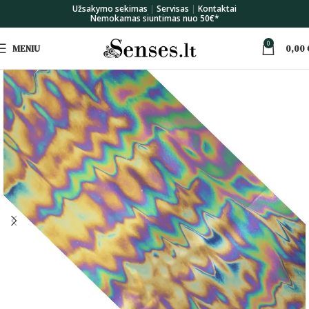
Užsakymo sekimas
|
Servisas
|
Kontaktai
Nemokamas siuntimas nuo 50€*
0
MENIU
0,00