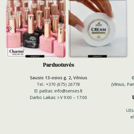
Parduotuvės
Sausio 13-osios g. 2, Vilnius
Tel.: +370 (675) 26778
(Vilnius, P
El. paštas: info@senses.lt
Darbo Laikas: I-V 9:00 – 17:00
Užs
e