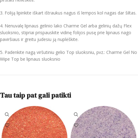
3. Foliją lipinkite iškart ištraukus nagus iš lempos kol nagas dar šiltas.
4. Nenuvalę lipnaus gelinio lako Charme Gel arba gelinių dažų Flex
sluoksnio, stipriai prispauskite vidinę folijos pusę prie lipnaus nago
paviršiaus ir greitu judesiu ją nuplėškite.
5. Padenkite nagą viršutiniu gelio Top sluoksniu, pvz.: Charme Gel No
Wipe Top be lipnaus sluoksnio
Tau taip pat gali patikti