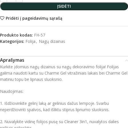
ĮSIDĖTI
Pridėti į pageidavimų sąrašą
Produkto kodas:
FH-57
Kategorijos:
Folija
,
Nagų dizainas
Aprašymas
Kurkite įdomius nagų dizainus su nagų dekoravimo folija! Folijas
galima naudoti kartu su Charme Gel vitražiniais lakais bei Charme Gel
matiniu topu be lipnaus sluoksnio.
Naudojimas:
1. Išdžiovinkite gelinį laką ar gelinius dažus lempoje. Svarbu
neperdžiovinti spalvos, kad išliktu stiprus lipnumo sluoksnis.
2. Nuvalykite vidinę folijos pusę su Cleaner 3in1, nuvalytos dalies
pirštais nelieskite.