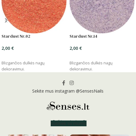
Stardust Nr.02
Stardust Nr.14
2,00
€
2,00
€
ĮSIDĖTI
ĮSIDĖTI
Blizgančios dulkės nagų
Blizgančios dulkės nagų
dekoravimui.
dekoravimui.
Sekite mus instagram @SensesNails
Reikia patarimo?
Susisiek su mumis