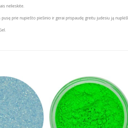
ais nelieskite.
 pusę prie nupiešto piešinio ir gerai prispaudę greitu judesiu ją nuplėšk
Gel.