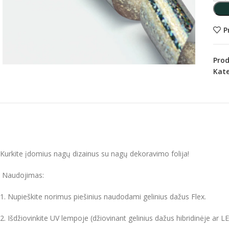
P
Pro
Kate
Kurkite įdomius nagų dizainus su nagų dekoravimo folija!
Naudojimas:
1. Nupieškite norimus piešinius naudodami gelinius dažus Flex.
2. Išdžiovinkite UV lempoje (džiovinant gelinius dažus hibridinėje ar L