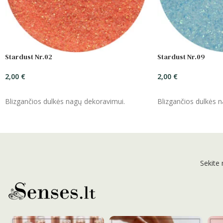
Stardust Nr.02
Stardust Nr.09
2,00
€
2,00
€
ĮSIDĖTI
ĮSIDĖTI
Blizgančios dulkės nagų dekoravimui.
Blizgančios dulkės 
Sekite