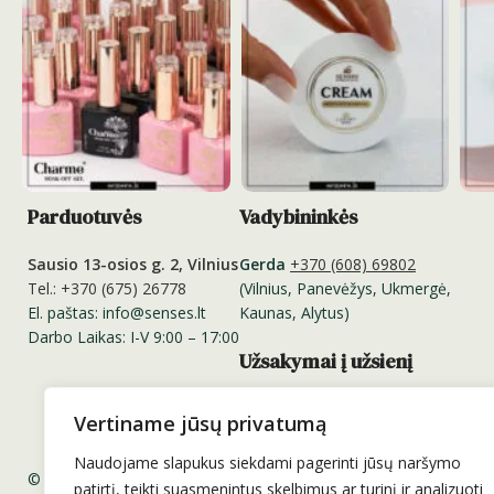
Parduotuvės
Vadybininkės
Sausio 13-osios g. 2, Vilnius
Gerda
+370 (608) 69802
Tel.: +370 (675) 26778
(Vilnius, Panevėžys, Ukmergė,
El. paštas: info@senses.lt
Kaunas, Alytus)
Darbo Laikas: I-V 9:00 – 17:00
Užsakymai į užsienį
Užsakymus į užsienį priimame
Vertiname jūsų privatumą
el. paštu:
info@senses.lt
Naudojame slapukus siekdami pagerinti jūsų naršymo
© 2011-2025 UAB „Prodeka“. Visos teisės saugomos.
patirtį, teikti suasmenintus skelbimus ar turinį ir analizuoti