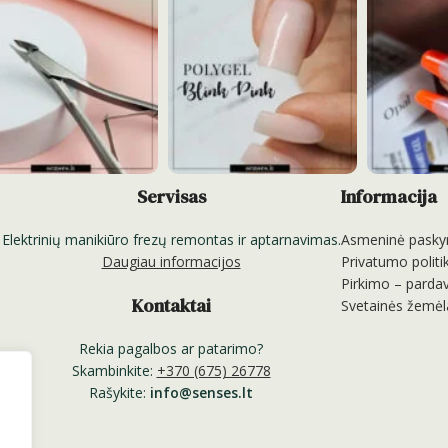
Servisas
Informacija
Elektrinių manikiūro frezų remontas ir aptarnavimas.
Asmeninė pasky
Daugiau informacijos
Privatumo politi
Pirkimo – pardav
Kontaktai
Svetainės žemėl
Rekia pagalbos ar patarimo?
Skambinkite:
+370 (675) 26778
Rašykite:
info@senses.lt