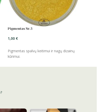
Pigmentas Nr.5
1,00
€
ĮSIDĖTI
Pigmentas spalvų keitimui ir nagų dizainų
kūrimui.
o?