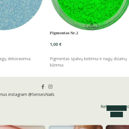
Pigmentas Nr.2
1,00
€
ĮSIDĖTI
nagų dekoravimui.
Pigmentas spalvų keitimui ir nagų dizainų
kūrimui.
 mus instagram @SensesNails
Reikia patarim
Susisiek su
mumis