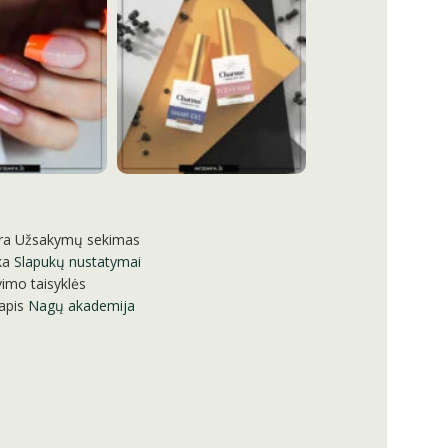
ra
Užsakymų sekimas
ka
Slapukų nustatymai
imo taisyklės
apis
Nagų akademija