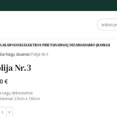
 LAKAI
POLYGEL
ELEKTROS PRIETAISAI
NAGŲ DIZAINAS
DARBO ĮRANKIAI
žia
Nagų dizainas
Folija Nr.3
lija Nr.3
00
€
ja nagų dekoravimui.
tavimai: 2.5cm x 100cm