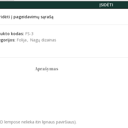
ĮSIDĖTI
ridėti į pageidavimų sąrašą
dukto kodas:
FS-3
gorijos:
Folija
,
Nagų dizainas
Aprašymas
ED lempose nelieka itin lipnaus paviršiaus).