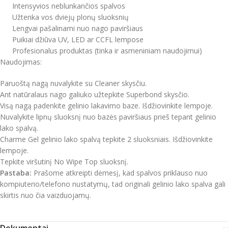
Intensyvios neblunkančios spalvos
Užtenka vos dviejų plonų sluoksnių
Lengvai pašalinami nuo nago paviršiaus
Puikiai džiūva UV, LED ar CCFL lempose
Profesionalus produktas (tinka ir asmeniniam naudojimui)
Naudojimas:
Paruoštą nagą nuvalykite su Cleaner skysčiu.
Ant natūralaus nago galiuko užtepkite Superbond skysčio.
Visą nagą padenkite gelinio lakavimo baze. Išdžiovinkite lempoje.
Nuvalykite lipnų sluoksnį nuo bazės paviršiaus prieš tepant gelinio
lako spalvą.
Charme Gel gelinio lako spalvą tepkite 2 sluoksniais. Išdžiovinkite
lempoje.
Tepkite viršutinį No Wipe Top sluoksnį.
Pastaba:
Prašome atkreipti dėmesį, kad spalvos priklauso nuo
kompiuterio/telefono nustatymų, tad originali gelinio lako spalva gali
skirtis nuo čia vaizduojamų.