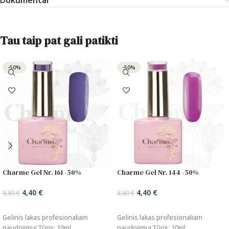
Dokumentai
Tau taip pat gali patikti
-50%
-50%
Charme Gel Nr. 161 -50%
Charme Gel Nr. 144 -50%
4,40
€
4,40
€
8,80
€
8,80
€
ĮSIDĖTI
ĮSIDĖTI
Gelinis lakas profesionaliam
Gelinis lakas profesionaliam
naudojimui Tūris: 10ml
naudojimui Tūris: 10ml