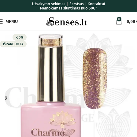
Užsakymo sekimas
|
Servisas
|
Kontaktai
Nemokamas siuntimas nuo 50€*
0
MENIU
0,00
-50%
IŠPARDUOTA