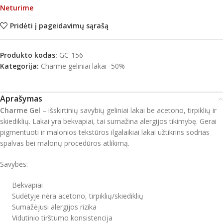
Neturime
Pridėti į pageidavimų sąrašą
Produkto kodas:
GC-156
Kategorija:
Charme geliniai lakai -50%
Aprašymas
Charme Gel
– išskirtinių savybių geliniai lakai be acetono, tirpiklių ir
skiediklių. Lakai yra bekvapiai, tai sumažina alergijos tikimybę. Gerai
pigmentuoti ir malonios tekstūros ilgalaikiai lakai užtikrins sodrias
spalvas bei malonų procedūros atlikimą.
Savybės:
Bekvapiai
Sudėtyje nėra acetono, tirpiklių/skiediklių
Sumažėjusi alergijos rizika
Vidutinio tirštumo konsistencija