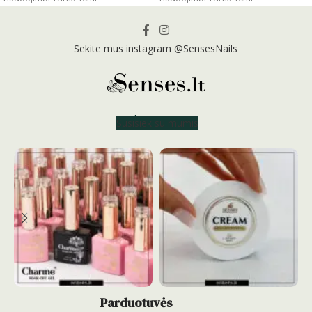
Sekite mus instagram @SensesNails
Reikia patarimo?
Susisiek su mumis
Parduotuvės