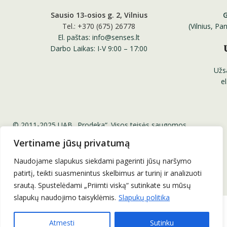
Sausio 13-osios g. 2, Vilnius
Tel.: +370 (675) 26778
(Vilnius, P
El. paštas: info@senses.lt
Darbo Laikas: I-V 9:00 – 17:00
Užs
e
© 2011-2025 UAB „Prodeka“. Visos teisės saugomos.
Senses.lt ™ Sensesnails.eu ™ Charme Gel ™ Senses
Vertiname jūsų privatumą
Professional Nail Systems ™
Be UAB „Prodeka“ sutikimo draudžiama kopijuoti ir platinti
Naudojame slapukus siekdami pagerinti jūsų naršymo
svetainėje esančią informaciją.
patirtį, teikti suasmenintus skelbimus ar turinį ir analizuoti
srautą. Spustelėdami „Priimti viską“ sutinkate su mūsų
slapukų naudojimo taisyklėmis.
Slapukų politika
Atmesti
Sutinku
0