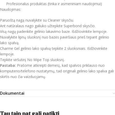
Profesionalus produktas (tinka ir asmeniniam naudojimui)
Naudojimas:
Paruoštą nagą nuvalykite su Cleaner skysčiu.
Ant natūralaus nago galiuko užtepkite Superbond skysčio.
Visą nagą padenkite gelinio lakavimo baze. Išdžiovinkite lempoje.
Nuvalykite lipnų sluoksnį nuo bazės paviršiaus prieš tepant gelinio
lako spalvą.
Charme Gel gelinio lako spalvą tepkite 2 sluoksniais. Išdžiovinkite
lempoje.
Tepkite viršutinį No Wipe Top sluoksnį.
Pastaba:
Prašome atkreipti dėmesį, kad spalvos priklauso nuo
kompiuterio/telefono nustatymų, tad originali gelinio lako spalva gali
skirtis nuo čia vaizduojamų.
Dokumentai
Tau taip pat gali patikti