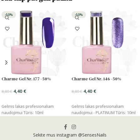
-50%
-50%
Charme Gel Nr. 177 -50%
Charme Gel Nr. 146 -50%
4,40
€
4,40
€
8,80
€
8,80
€
ĮSIDĖTI
ĮSIDĖTI
Gelinis lakas profesionaliam
Gelinis lakas profesionaliam
naudojimui Tūris: 10ml
naudojimui - PLATINUM Tūris: 10ml
Sekite mus instagram @SensesNails