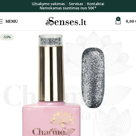
Užsakymo sekimas
|
Servisas
|
Kontaktai
Nemokamas siuntimas nuo 50€*
0
MENIU
0,00
-50%