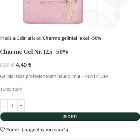
Pradžia
Geliniai lakai
Charme geliniai lakai -50%
Charme Gel Nr. 125 -50%
4,40
€
8,80
€
Gelinis lakas profesionaliam naudojimui – PLATINUM
Tūris: 10ml
ĮSIDĖTI
Pridėti į pageidavimų sąrašą