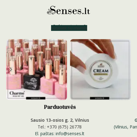
Reikia patarimo?
Susisiek su mumis
Parduotuvės
Sausio 13-osios g. 2, Vilnius
Tel.: +370 (675) 26778
(Vilnius, P
El. paštas: info@senses.lt