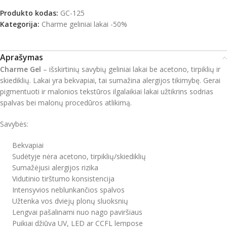
Produkto kodas:
GC-125
Kategorija:
Charme geliniai lakai -50%
Aprašymas
Charme Gel
– išskirtinių savybių geliniai lakai be acetono, tirpiklių ir
skiediklių. Lakai yra bekvapiai, tai sumažina alergijos tikimybę. Gerai
pigmentuoti ir malonios tekstūros ilgalaikiai lakai užtikrins sodrias
spalvas bei malonų procedūros atlikimą.
Savybės:
Bekvapiai
Sudėtyje nėra acetono, tirpiklių/skiediklių
Sumažėjusi alergijos rizika
Vidutinio tirštumo konsistencija
Intensyvios neblunkančios spalvos
Užtenka vos dviejų plonų sluoksnių
Lengvai pašalinami nuo nago paviršiaus
Puikiai džiūva UV, LED ar CCFL lempose