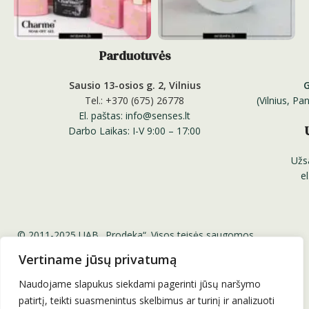
Parduotuvės
Sausio 13-osios g. 2, Vilnius
Tel.: +370 (675) 26778
(Vilnius, P
El. paštas: info@senses.lt
Darbo Laikas: I-V 9:00 – 17:00
Užs
e
© 2011-2025 UAB „Prodeka“. Visos teisės saugomos.
Senses.lt ™ Sensesnails.eu ™ Charme Gel ™ Senses
Vertiname jūsų privatumą
Professional Nail Systems ™
Be UAB „Prodeka“ sutikimo draudžiama kopijuoti ir platinti
Naudojame slapukus siekdami pagerinti jūsų naršymo
svetainėje esančią informaciją.
patirtį, teikti suasmenintus skelbimus ar turinį ir analizuoti