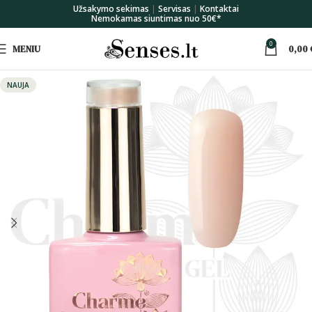
Užsakymo sekimas
|
Servisas
|
Kontaktai
Nemokamas siuntimas nuo 50€*
0
MENIU
0,00
NAUJA