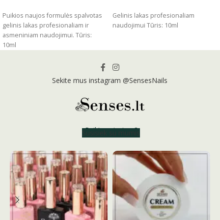
ĮSIDĖTI
ĮSIDĖTI
Puikios naujos formulės spalvotas
Gelinis lakas profesionaliam
gelinis lakas profesionaliam ir
naudojimui Tūris: 10ml
asmeniniam naudojimui. Tūris:
10ml
Sekite mus instagram @SensesNails
Reikia patarimo?
Susisiek su mumis