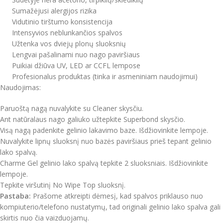
Sumažėjusi alergijos rizika
Vidutinio tirštumo konsistencija
Intensyvios neblunkančios spalvos
Užtenka vos dviejų plonų sluoksnių
Lengvai pašalinami nuo nago paviršiaus
Puikiai džiūva UV, LED ar CCFL lempose
Profesionalus produktas (tinka ir asmeniniam naudojimui)
Naudojimas:
Paruoštą nagą nuvalykite su Cleaner skysčiu.
Ant natūralaus nago galiuko užtepkite Superbond skysčio.
Visą nagą padenkite gelinio lakavimo baze. Išdžiovinkite lempoje.
Nuvalykite lipnų sluoksnį nuo bazės paviršiaus prieš tepant gelinio
lako spalvą.
Charme Gel gelinio lako spalvą tepkite 2 sluoksniais. Išdžiovinkite
lempoje.
Tepkite viršutinį No Wipe Top sluoksnį.
Pastaba:
Prašome atkreipti dėmesį, kad spalvos priklauso nuo
kompiuterio/telefono nustatymų, tad originali gelinio lako spalva gali
skirtis nuo čia vaizduojamų.