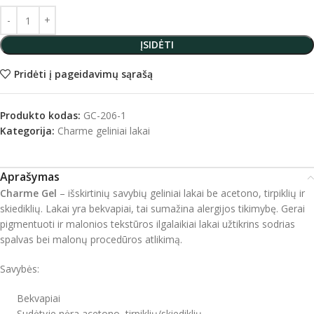
ĮSIDĖTI
Pridėti į pageidavimų sąrašą
Produkto kodas:
GC-206-1
Kategorija:
Charme geliniai lakai
Aprašymas
Charme Gel
– išskirtinių savybių geliniai lakai be acetono, tirpiklių ir
skiediklių. Lakai yra bekvapiai, tai sumažina alergijos tikimybę. Gerai
pigmentuoti ir malonios tekstūros ilgalaikiai lakai užtikrins sodrias
spalvas bei malonų procedūros atlikimą.
Savybės:
Bekvapiai
Sudėtyje nėra acetono, tirpiklių/skiediklių