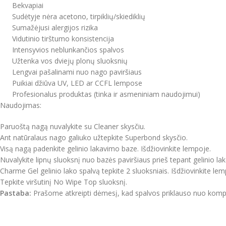
Bekvapiai
Sudėtyje nėra acetono, tirpiklių/skiediklių
Sumažėjusi alergijos rizika
Vidutinio tirštumo konsistencija
Intensyvios neblunkančios spalvos
Užtenka vos dviejų plonų sluoksnių
Lengvai pašalinami nuo nago paviršiaus
Puikiai džiūva UV, LED ar CCFL lempose
Profesionalus produktas (tinka ir asmeniniam naudojimui)
Naudojimas:
Paruoštą nagą nuvalykite su Cleaner skysčiu.
Ant natūralaus nago galiuko užtepkite Superbond skysčio.
Visą nagą padenkite gelinio lakavimo baze. Išdžiovinkite lempoje.
Nuvalykite lipnų sluoksnį nuo bazės paviršiaus prieš tepant gelinio lak
Charme Gel gelinio lako spalvą tepkite 2 sluoksniais. Išdžiovinkite lem
Tepkite viršutinį No Wipe Top sluoksnį.
Pastaba:
Prašome atkreipti dėmesį, kad spalvos priklauso nuo kompiut