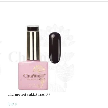
Charme Gel Baklažanas 177
8,80
€