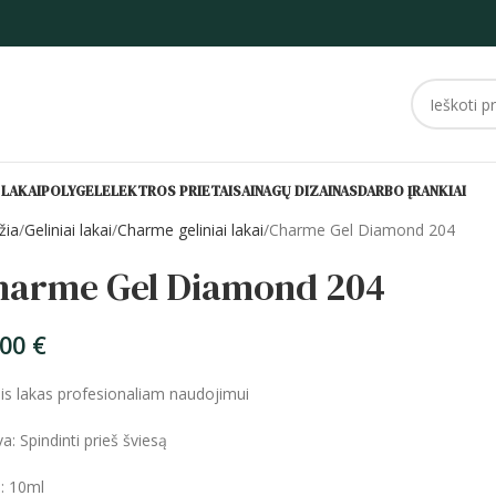
 LAKAI
POLYGEL
ELEKTROS PRIETAISAI
NAGŲ DIZAINAS
DARBO ĮRANKIAI
žia
Geliniai lakai
Charme geliniai lakai
Charme Gel Diamond 204
harme Gel Diamond 204
,00
€
nis lakas profesionaliam naudojimui
a: Spindinti prieš šviesą
s: 10ml