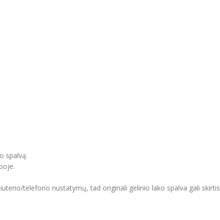
o spalvą.
poje.
erio/telefono nustatymų, tad originali gelinio lako spalva gali skirti