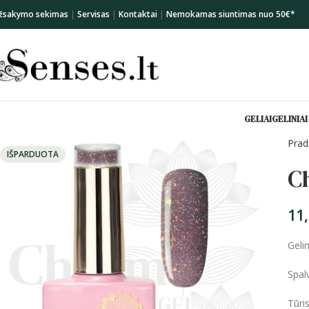
žsakymo sekimas
|
Servisas
|
Kontaktai
|
Nemokamas siuntimas nuo 50€*
GELIAI
GELINIAI
Prad
IŠPARDUOTA
C
11
Geli
Spalv
Tūri