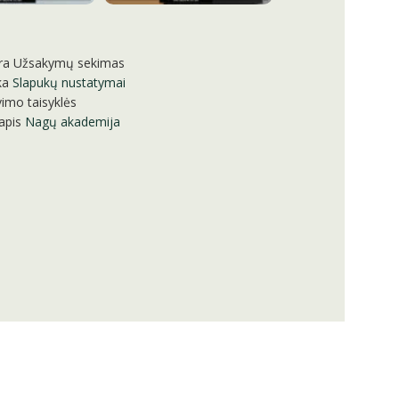
ra
Užsakymų sekimas
ka
Slapukų nustatymai
imo taisyklės
apis
Nagų akademija