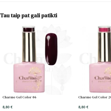
Tau taip pat gali patikti
Charme Gel Color 06
Charme Gel Color 2
8,80
€
8,80
€