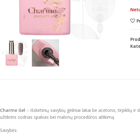
Net
P
Pro
Kate
Charme Gel
– išskirtinių savybių geliniai lakai be acetono, tirpiklių ir
užtikrins sodrias spalvas bei malonų procedūros atlikimą.
Savybės: