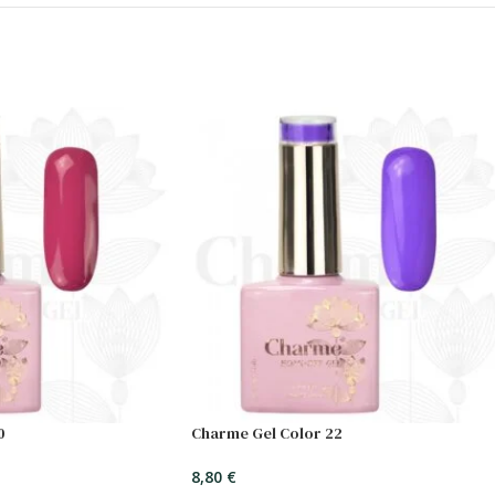
0
Charme Gel Color 22
8,80
€