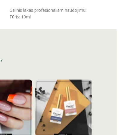
ĮSIDĖTI
Gelinis lakas profesionaliam naudojimui
Tūris: 10ml
o?