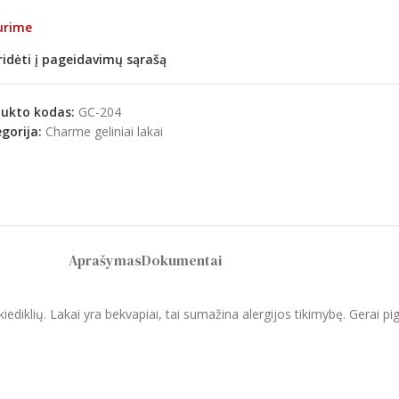
urime
ridėti į pageidavimų sąrašą
dukto kodas:
GC-204
gorija:
Charme geliniai lakai
Aprašymas
Dokumentai
 skiediklių. Lakai yra bekvapiai, tai sumažina alergijos tikimybę. Gerai p