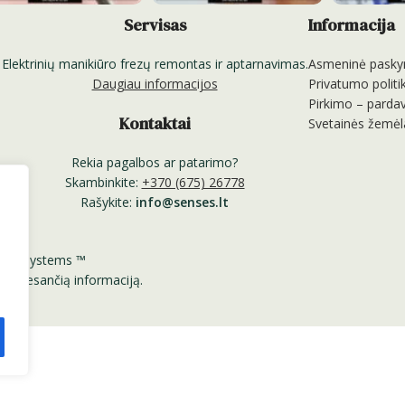
Servisas
Informacija
Elektrinių manikiūro frezų remontas ir aptarnavimas.
Asmeninė pasky
Daugiau informacijos
Privatumo politi
Pirkimo – pardav
Kontaktai
Svetainės žemėl
Rekia pagalbos ar patarimo?
Skambinkite:
+370 (675) 26778
Rašykite:
info@senses.lt
Nail Systems ™
nėje esančią informaciją.