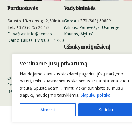
Parduotuvės
Vadybininkės
Sausio 13-osios g. 2, Vilnius
Gerda
+370 (608) 69802
Tel.: +370 (675) 26778
(Vilnius, Panevėžys, Ukmergė,
El. paštas: info@senses.lt
Kaunas, Alytus)
Darbo Laikas: I-V 9:00 – 17:00
Užsakymai į užsienį
Užsakymus į užsienį priimame
Vertiname jūsų privatumą
el. paštu:
info@senses.lt
Naudojame slapukus siekdami pagerinti jūsų naršymo
© 2011-2025 UAB „Prodeka“. Visos teisės saugomos.
patirtį, teikti suasmenintus skelbimus ar turinį ir analizuoti
Senses.lt ™ Sensesnails.eu ™ Charme Gel ™ Senses Professional 
srautą. Spustelėdami „Priimti viską“ sutinkate su mūsų
Be UAB „Prodeka“ sutikimo draudžiama kopijuoti ir platinti svetai
slapukų naudojimo taisyklėmis.
Slapukų politika
Atmesti
Sutinku