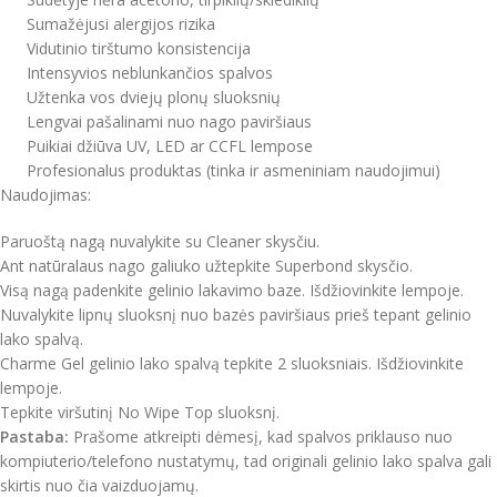
Sumažėjusi alergijos rizika
Vidutinio tirštumo konsistencija
Intensyvios neblunkančios spalvos
Užtenka vos dviejų plonų sluoksnių
Lengvai pašalinami nuo nago paviršiaus
Puikiai džiūva UV, LED ar CCFL lempose
Profesionalus produktas (tinka ir asmeniniam naudojimui)
Naudojimas:
Paruoštą nagą nuvalykite su Cleaner skysčiu.
Ant natūralaus nago galiuko užtepkite Superbond skysčio.
Visą nagą padenkite gelinio lakavimo baze. Išdžiovinkite lempoje.
Nuvalykite lipnų sluoksnį nuo bazės paviršiaus prieš tepant gelinio
lako spalvą.
Charme Gel gelinio lako spalvą tepkite 2 sluoksniais. Išdžiovinkite
lempoje.
Tepkite viršutinį No Wipe Top sluoksnį.
Pastaba:
Prašome atkreipti dėmesį, kad spalvos priklauso nuo
kompiuterio/telefono nustatymų, tad originali gelinio lako spalva gali
skirtis nuo čia vaizduojamų.