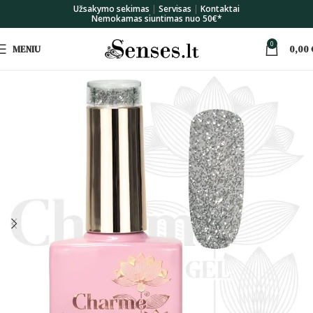
Užsakymo sekimas
|
Servisas
|
Kontaktai
Nemokamas siuntimas nuo 50€*
0
MENIU
0,00