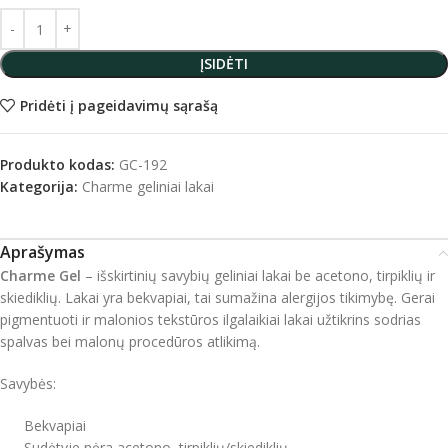
ĮSIDĖTI
Pridėti į pageidavimų sąrašą
Produkto kodas:
GC-192
Kategorija:
Charme geliniai lakai
Aprašymas
Charme Gel
– išskirtinių savybių geliniai lakai be acetono, tirpiklių ir
skiediklių. Lakai yra bekvapiai, tai sumažina alergijos tikimybę. Gerai
pigmentuoti ir malonios tekstūros ilgalaikiai lakai užtikrins sodrias
spalvas bei malonų procedūros atlikimą.
Savybės:
Bekvapiai
Sudėtyje nėra acetono, tirpiklių/skiediklių