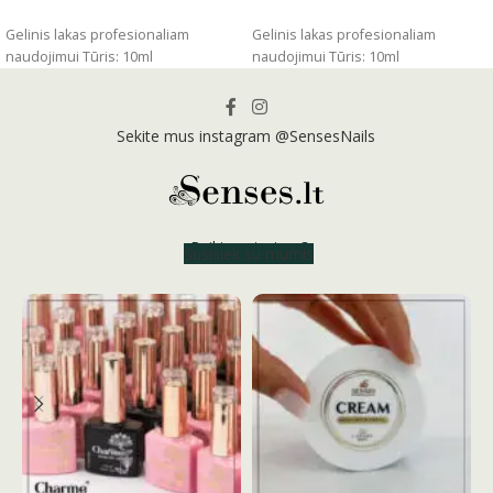
ĮSIDĖTI
ĮSIDĖTI
Gelinis lakas profesionaliam
Gelinis lakas profesionaliam
naudojimui Tūris: 10ml
naudojimui Tūris: 10ml
Sekite mus instagram @SensesNails
Reikia patarimo?
Susisiek su mumis