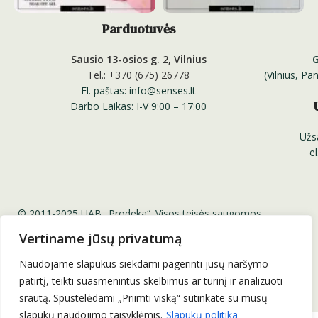
Parduotuvės
Sausio 13-osios g. 2, Vilnius
Tel.: +370 (675) 26778
(Vilnius, P
El. paštas: info@senses.lt
Darbo Laikas: I-V 9:00 – 17:00
Užs
e
© 2011-2025 UAB „Prodeka“. Visos teisės saugomos.
Senses.lt ™ Sensesnails.eu ™ Charme Gel ™ Senses
Vertiname jūsų privatumą
Professional Nail Systems ™
Be UAB „Prodeka“ sutikimo draudžiama kopijuoti ir platinti
Naudojame slapukus siekdami pagerinti jūsų naršymo
svetainėje esančią informaciją.
patirtį, teikti suasmenintus skelbimus ar turinį ir analizuoti
srautą. Spustelėdami „Priimti viską“ sutinkate su mūsų
slapukų naudojimo taisyklėmis.
Slapukų politika