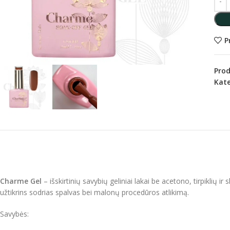
P
Pro
Kate
Charme Gel
– išskirtinių savybių geliniai lakai be acetono, tirpiklių ir
užtikrins sodrias spalvas bei malonų procedūros atlikimą.
Savybės: