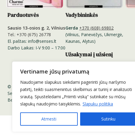
Parduotuvės
Vadybininkės
Sausio 13-osios g. 2, Vilnius
Gerda
+370 (608) 69802
Tel.: +370 (675) 26778
(Vilnius, Panevėžys, Ukmergė,
El. paštas: info@senses.lt
Kaunas, Alytus)
Darbo Laikas: I-V 9:00 – 17:00
Užsakymai į užsienį
Užsakymus į užsienį priimame
Vertiname jūsų privatumą
el. paštu:
info@senses.lt
Naudojame slapukus siekdami pagerinti jūsų naršymo
© 2011-2025 UAB „Prodeka“. Visos teisės saugomos.
patirtį, teikti suasmenintus skelbimus ar turinį ir analizuoti
Senses.lt ™ Sensesnails.eu ™ Charme Gel ™ Senses Professional 
srautą. Spustelėdami „Priimti viską“ sutinkate su mūsų
Be UAB „Prodeka“ sutikimo draudžiama kopijuoti ir platinti svetai
slapukų naudojimo taisyklėmis.
Slapukų politika
Atmesti
Sutinku