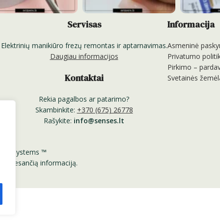
Servisas
Informacija
Elektrinių manikiūro frezų remontas ir aptarnavimas.
Asmeninė pasky
Daugiau informacijos
Privatumo politi
Pirkimo – pardav
Kontaktai
Svetainės žemėl
Rekia pagalbos ar patarimo?
Skambinkite:
+370 (675) 26778
Rašykite:
info@senses.lt
Nail Systems ™
nėje esančią informaciją.