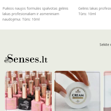
ĮSIDĖTI
ĮSIDĖTI
Puikios naujos formulės spalvotas gelinis
Gelinis lakas profes
lakas profesionaliam ir asmeniniam
Tūris: 10ml
naudojimui. Tūris: 10ml
Sekite