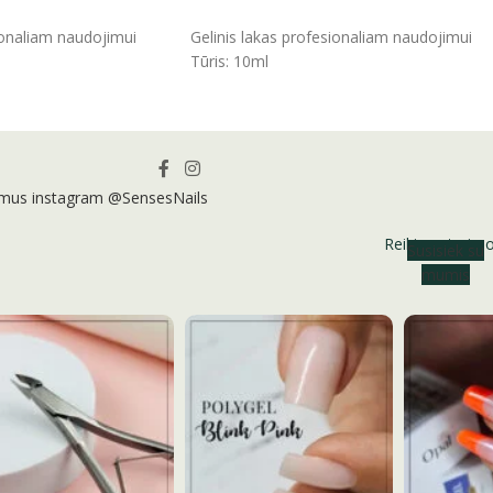
ĮSIDĖTI
ionaliam naudojimui
Gelinis lakas profesionaliam naudojimui
Tūris: 10ml
 mus instagram @SensesNails
Reikia patarim
Susisiek su
mumis