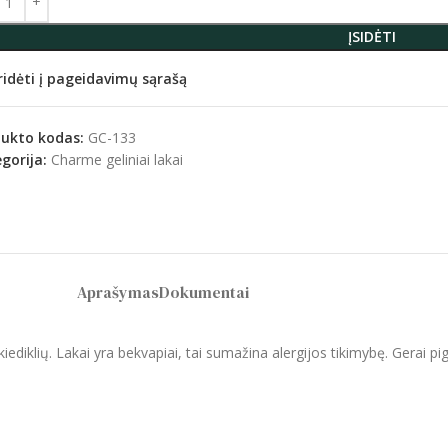
ĮSIDĖTI
ridėti į pageidavimų sąrašą
dukto kodas:
GC-133
gorija:
Charme geliniai lakai
Aprašymas
Dokumentai
 skiediklių. Lakai yra bekvapiai, tai sumažina alergijos tikimybę. Gerai p