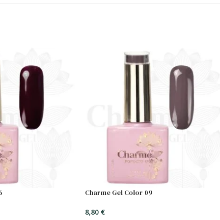
6
Charme Gel Color 09
8,80
€