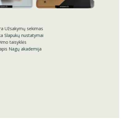
ra
Užsakymų sekimas
ka
Slapukų nustatymai
imo taisyklės
apis
Nagų akademija