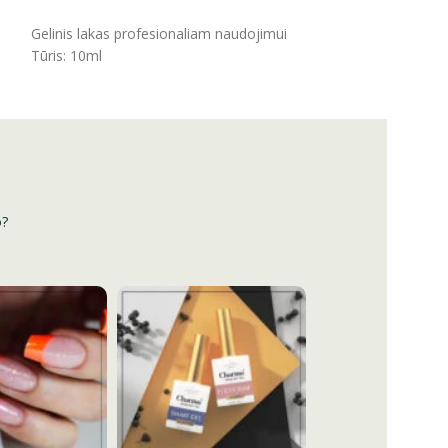
ĮSIDĖTI
Gelinis lakas profesionaliam naudojimui
Tūris: 10ml
o?