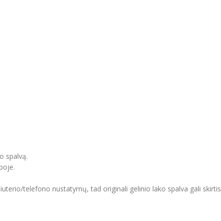
o spalvą.
poje.
erio/telefono nustatymų, tad originali gelinio lako spalva gali skirti