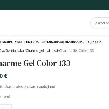
 LAKAI
POLYGEL
ELEKTROS PRIETAISAI
NAGŲ DIZAINAS
DARBO ĮRANKIAI
žia
Geliniai lakai
Charme geliniai lakai
Charme Gel Color 133
harme Gel Color 133
80
€
nis lakas profesionaliam naudojimui
s: 10ml