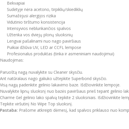
Bekvapiai
Sudėtyje nėra acetono, tirpiklių/skiediklių
Sumažėjusi alergijos rizika
Vidutinio tirštumo konsistencija
Intensyvios neblunkančios spalvos
Užtenka vos dviejų plonų sluoksnių
Lengvai pašalinami nuo nago paviršiaus
Puikiai džiūva UV, LED ar CCFL lempose
Profesionalus produktas (tinka ir asmeniniam naudojimui)
Naudojimas:
Paruoštą nagą nuvalykite su Cleaner skysčiu.
Ant natūralaus nago galiuko užtepkite Superbond skysčio.
Visą nagą padenkite gelinio lakavimo baze. Išdžiovinkite lempoje.
Nuvalykite lipnų sluoksnį nuo bazės paviršiaus prieš tepant gelinio lak
Charme Gel gelinio lako spalvą tepkite 2 sluoksniais. Išdžiovinkite lem
Tepkite viršutinį No Wipe Top sluoksnį.
Pastaba:
Prašome atkreipti dėmesį, kad spalvos priklauso nuo kompiut