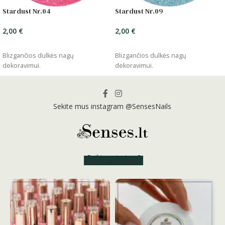
Stardust Nr.04
Stardust Nr.09
2,00
€
2,00
€
ĮSIDĖTI
ĮSIDĖTI
Blizgančios dulkės nagų
Blizgančios dulkės nagų
dekoravimui.
dekoravimui.
Sekite mus instagram @SensesNails
Reikia patarimo?
Susisiek su mumis