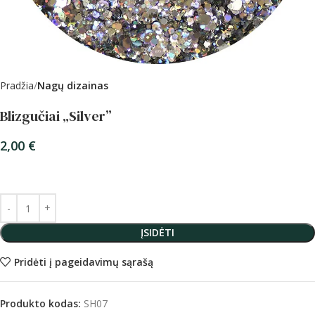
Pradžia
Nagų dizainas
Blizgučiai „Silver”
2,00
€
ĮSIDĖTI
Pridėti į pageidavimų sąrašą
Produkto kodas:
SH07