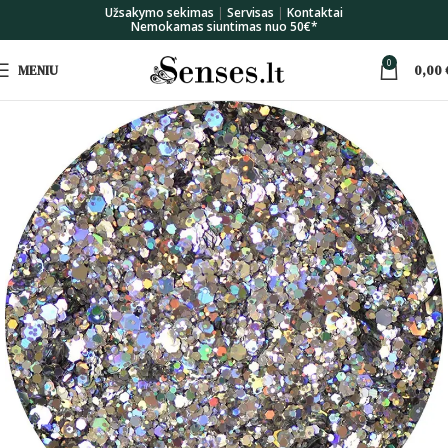
Užsakymo sekimas
|
Servisas
|
Kontaktai
Nemokamas siuntimas nuo 50€*
0
MENIU
0,00