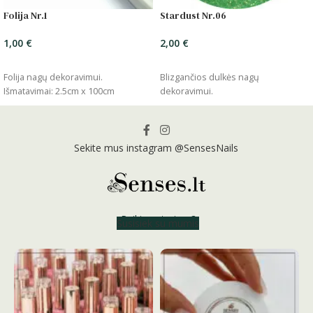
Folija Nr.1
Stardust Nr.06
1,00
€
2,00
€
ĮSIDĖTI
ĮSIDĖTI
Folija nagų dekoravimui.
Blizgančios dulkės nagų
Išmatavimai: 2.5cm x 100cm
dekoravimui.
Sekite mus instagram @SensesNails
Reikia patarimo?
Susisiek su mumis