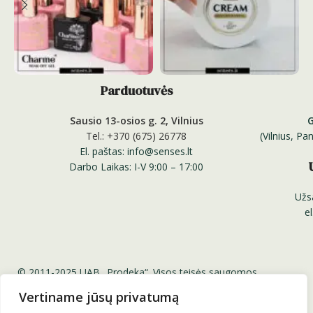
Parduotuvės
Sausio 13-osios g. 2, Vilnius
Tel.: +370 (675) 26778
(Vilnius, P
El. paštas: info@senses.lt
Darbo Laikas: I-V 9:00 – 17:00
Užs
e
© 2011-2025 UAB „Prodeka“. Visos teisės saugomos.
Senses.lt ™ Sensesnails.eu ™ Charme Gel ™ Senses
Vertiname jūsų privatumą
Professional Nail Systems ™