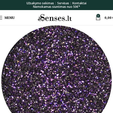
Užsakymo sekimas
|
Servisas
|
Kontaktai
Nemokamas siuntimas nuo 50€*
0
MENIU
0,00