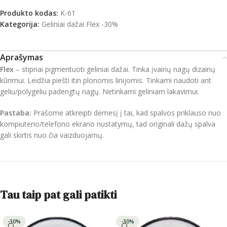
Produkto kodas:
K-61
Kategorija:
Geliniai dažai Flex -30%
Aprašymas
Flex
– stipriai pigmentuoti geliniai dažai. Tinka įvairių nagų dizainų
kūrimui. Leidžia piešti itin plonomis linijomis. Tinkami naudoti ant
geliu/polygeliu padengtų nagų. Netinkami geliniam lakavimui.
Pastaba:
Prašome atkreipti dėmesį į tai, kad spalvos priklauso nuo
kompiuterio/telefono ekrano nustatymų, tad originali dažų spalva
gali skirtis nuo čia vaizduojamų.
Tau taip pat gali patikti
-30%
-30%