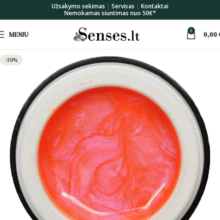
Užsakymo sekimas
|
Servisas
|
Kontaktai
Nemokamas siuntimas nuo 50€*
0
MENIU
0,00
-30%