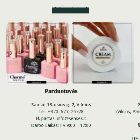
Reikia patarimo?
Susisiek su mumis
Parduotuvės
Sausio 13-osios g. 2, Vilnius
Tel.: +370 (675) 26778
(Vilnius, P
El. paštas: info@senses.lt
Darbo Laikas: I-V 9:00 – 17:00
Užs