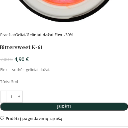
Pradžia
Geliai
Geliniai dažai Flex -30%
Bittersweet K-61
4,90
€
7,00
€
Flex – sodrūs geliniai dažai.
Tūris: 5ml
ĮSIDĖTI
Pridėti į pageidavimų sąrašą