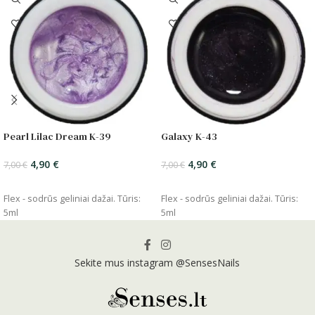
Pearl Lilac Dream K-39
Galaxy K-43
4,90
€
4,90
€
7,00
€
7,00
€
ĮSIDĖTI
ĮSIDĖTI
Flex - sodrūs geliniai dažai. Tūris:
Flex - sodrūs geliniai dažai. Tūris:
5ml
5ml
Sekite mus instagram @SensesNails