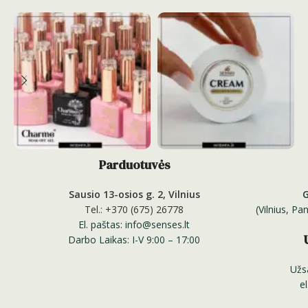
Parduotuvės
Sausio 13-osios g. 2, Vilnius
Tel.: +370 (675) 26778
(Vilnius, P
El. paštas: info@senses.lt
Darbo Laikas: I-V 9:00 – 17:00
Užs
e