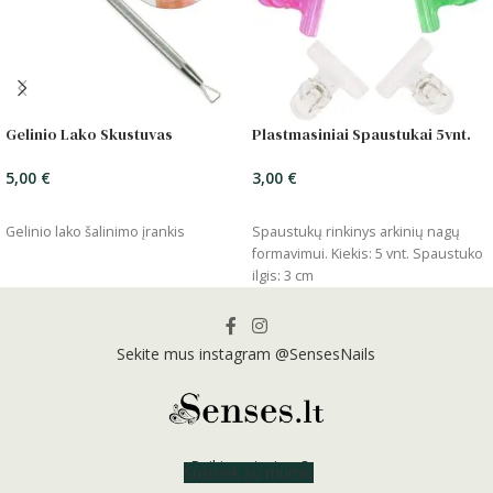
Gelinio Lako Skustuvas
Plastmasiniai Spaustukai 5vnt.
5,00
€
3,00
€
ĮSIDĖTI
ĮSIDĖTI
Gelinio lako šalinimo įrankis
Spaustukų rinkinys arkinių nagų
formavimui. Kiekis: 5 vnt. Spaustuko
ilgis: 3 cm
Sekite mus instagram @SensesNails
Reikia patarimo?
Susisiek su mumis