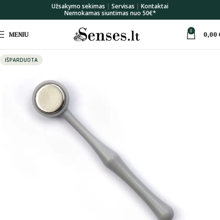
Užsakymo sekimas
|
Servisas
|
Kontaktai
Nemokamas siuntimas nuo 50€*
0
MENIU
0,00
IŠPARDUOTA