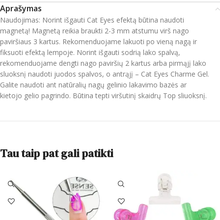
Aprašymas
Naudojimas: Norint išgauti
Cat
Eyes
efektą būtina naudoti
magnetą! Magnetą reikia braukti 2-3
mm
atstumu virš nago
paviršiaus 3 kartus. Rekomenduojame lakuoti po vieną nagą ir
fiksuoti efektą lempoje. Norint išgauti sodrią lako spalvą,
rekomenduojame dengti nago paviršių 2 kartus arba pirmąjį lako
sluoksnį naudoti juodos spalvos, o antrąjį –
Cat
Eyes
Charme
Gel
.
Galite naudoti ant natūralių nagų
gelinio
lakavimo bazės ar
kietojo
gelio
pagrindo. Būtina tepti viršutinį skaidrų
Top
sliuoksnį
.
Tau taip pat gali patikti