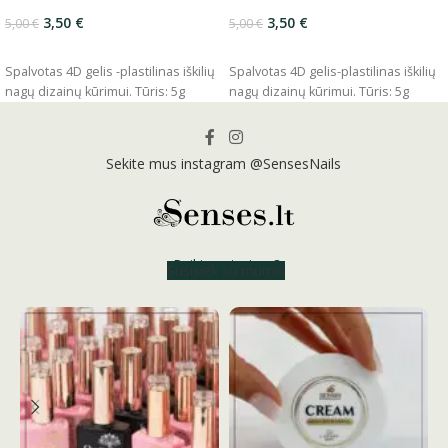
3,50
€
3,50
€
5,00
€
5,00
€
ĮSIDĖTI
ĮSIDĖTI
Spalvotas 4D gelis -plastilinas iškilių
Spalvotas 4D gelis-plastilinas iškilių
nagų dizainų kūrimui.
Tūris: 5g
nagų dizainų kūrimui.
Tūris: 5g
Sekite mus instagram @SensesNails
Reikia patarimo?
Susisiek su mumis