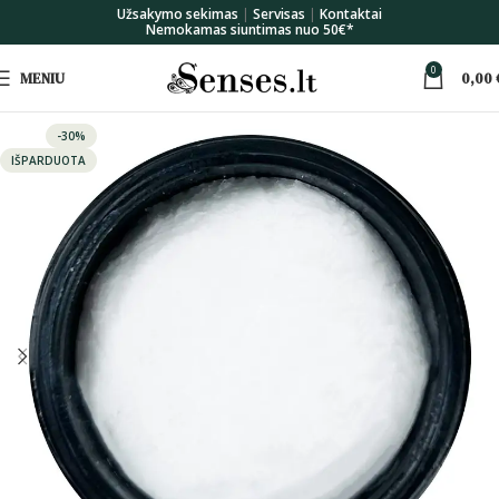
Užsakymo sekimas
|
Servisas
|
Kontaktai
Nemokamas siuntimas nuo 50€*
0
MENIU
0,00
-30%
IŠPARDUOTA