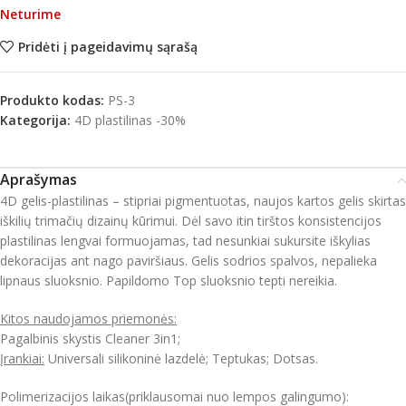
Neturime
Pridėti į pageidavimų sąrašą
Produkto kodas:
PS-3
Kategorija:
4D plastilinas -30%
Aprašymas
4D gelis-plastilinas – stipriai pigmentuotas, naujos kartos gelis skirtas
iškili
ų trimačių dizainų kūrimui. Dėl savo itin tirštos konsistencijos
plastilinas lengvai formuojamas, tad nesunkiai sukursite iškylias
dekoracijas ant nago paviršiaus.
Gelis sodrios spalvos, nepalieka
lipnaus sluoksnio. Papildomo Top sluoksnio tepti nereikia.
Kitos naudojamos priemonės:
Pagalbinis skystis Cleaner 3in1;
Įrankiai:
Universali silikoninė lazdelė; Teptukas; Dotsas.
Polimerizacijos
laikas(priklausomai nuo lempos galingumo):