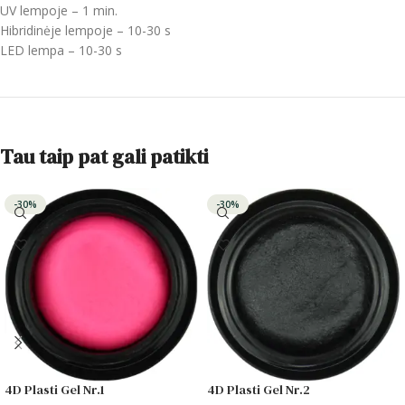
UV
lempoje – 1 m
in
.
Hibridinėje lempoje – 10-30 s
LED
lempa – 10-30 s
Tau taip pat gali patikti
-30%
-30%
4D Plasti Gel Nr.1
4D Plasti Gel Nr.2