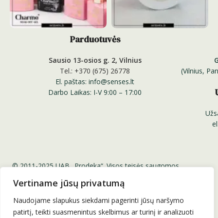
Parduotuvės
Sausio 13-osios g. 2, Vilnius
Tel.: +370 (675) 26778
(Vilnius, P
El. paštas: info@senses.lt
Darbo Laikas: I-V 9:00 – 17:00
Užs
e
© 2011-2025 UAB „Prodeka“. Visos teisės saugomos.
Senses.lt ™ Sensesnails.eu ™ Charme Gel ™ Senses
Vertiname jūsų privatumą
Professional Nail Systems ™
Be UAB „Prodeka“ sutikimo draudžiama kopijuoti ir platinti
Naudojame slapukus siekdami pagerinti jūsų naršymo
svetainėje esančią informaciją.
patirtį, teikti suasmenintus skelbimus ar turinį ir analizuoti