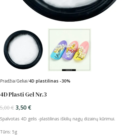
Pradžia
Geliai
4D plastilinas -30%
4D Plasti Gel Nr.3
3,50
€
5,00
€
Spalvotas 4D gelis -plastilinas iškilių nagų dizainų kūrimui.
Tūris: 5g